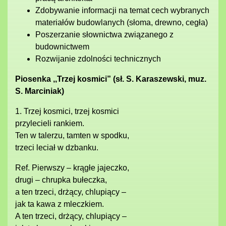
Zdobywanie informacji na temat cech wybranych
materiałów budowlanych (słoma, drewno, cegła)
Poszerzanie słownictwa związanego z
budownictwem
Rozwijanie zdolności technicznych
Piosenka ,,Trzej kosmici” (sł. S. Karaszewski, muz.
S. Marciniak)
1. Trzej kosmici, trzej kosmici
przylecieli rankiem.
Ten w talerzu, tamten w spodku,
trzeci leciał w dzbanku.
Ref. Pierwszy – krągłe jajeczko,
drugi – chrupka bułeczka,
a ten trzeci, drżący, chlupiący –
jak ta kawa z mleczkiem.
A ten trzeci, drżący, chlupiący –