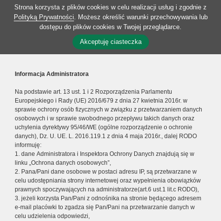
Strona korzysta z plików cookies w celu realizacji usług i zgodnie z
Polityką Prywatności
. Możesz określić warunki przechowywania lub
dostępu do plików cookies w Twojej przeglądarce.
Akceptuję ciasteczka
Informacja Administratora
Na podstawie art. 13 ust. 1 i 2 Rozporządzenia Parlamentu
Europejskiego i Rady (UE) 2016/679 z dnia 27 kwietnia 2016r. w
sprawie ochrony osób fizycznych w związku z przetwarzaniem danych
osobowych i w sprawie swobodnego przepływu takich danych oraz
uchylenia dyrektywy 95/46/WE (ogólne rozporządzenie o ochronie
danych), Dz. U. UE. L. 2016.119.1 z dnia 4 maja 2016r., dalej RODO
informuję:
1. dane Administratora i Inspektora Ochrony Danych znajdują się w
linku „Ochrona danych osobowych”,
2. Pana/Pani dane osobowe w postaci adresu IP, są przetwarzane w
celu udostępniania strony internetowej oraz wypełnienia obowiązków
prawnych spoczywających na administratorze(art.6 ust.1 lit.c RODO),
3. jeżeli korzysta Pan/Pani z odnośnika na stronie będącego adresem
e-mail placówki to zgadza się Pan/Pani na przetwarzanie danych w
celu udzielenia odpowiedzi,