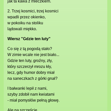
jak ta kawa z mleczkiem.
2. Trzej kosmici, trzej kosmici
wpadli przez okienko,
w pokoiku na stoliku
lądowali miękko.
Wiersz "Gdzie ten luty"
Co się z tą pogodą stało?
W zimie wcale nie jest biało...
Gdzie ten luty, groźny, zły,
który szczerzył mrozu kły,
lecz, gdy humor dobry miał
na saneczkach z górki gnał?
I bałwanki lepił z nami,
szyby zdobił nam kwiatami
- miał pomysłów pełną głowę.
Ale na szczęście