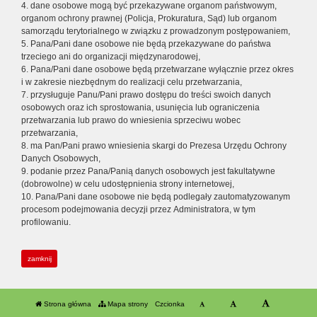
4. dane osobowe mogą być przekazywane organom państwowym,
organom ochrony prawnej (Policja, Prokuratura, Sąd) lub organom
samorządu terytorialnego w związku z prowadzonym postępowaniem,
5. Pana/Pani dane osobowe nie będą przekazywane do państwa
trzeciego ani do organizacji międzynarodowej,
6. Pana/Pani dane osobowe będą przetwarzane wyłącznie przez okres
i w zakresie niezbędnym do realizacji celu przetwarzania,
7. przysługuje Panu/Pani prawo dostępu do treści swoich danych
osobowych oraz ich sprostowania, usunięcia lub ograniczenia
przetwarzania lub prawo do wniesienia sprzeciwu wobec
przetwarzania,
8. ma Pan/Pani prawo wniesienia skargi do Prezesa Urzędu Ochrony
Danych Osobowych,
9. podanie przez Pana/Panią danych osobowych jest fakultatywne
(dobrowolne) w celu udostępnienia strony internetowej,
10. Pana/Pani dane osobowe nie będą podlegały zautomatyzowanym
procesom podejmowania decyzji przez Administratora, w tym
profilowaniu.
zamknij
Strona główna
Mapa strony
Czcionka