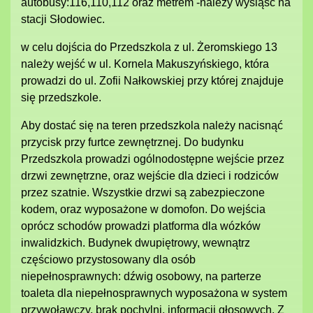
autobusy:116,110,112 oraz metrem -należy wysiąść na
stacji Słodowiec.
w celu dojścia do Przedszkola z ul. Żeromskiego 13
należy wejść w ul. Kornela Makuszyńskiego, która
prowadzi do ul. Zofii Nałkowskiej przy której znajduje
się przedszkole.
Aby dostać się na teren przedszkola należy nacisnąć
przycisk przy furtce zewnętrznej. Do budynku
Przedszkola prowadzi ogólnodostępne wejście przez
drzwi zewnętrzne, oraz wejście dla dzieci i rodziców
przez szatnie. Wszystkie drzwi są zabezpieczone
kodem, oraz wyposażone w domofon. Do wejścia
oprócz schodów prowadzi platforma dla wózków
inwalidzkich. Budynek dwupiętrowy, wewnątrz
częściowo przystosowany dla osób
niepełnosprawnych: dźwig osobowy, na parterze
toaleta dla niepełnosprawnych wyposażona w system
przywoławczy, brak pochylni, informacji głosowych. Z