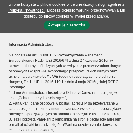
Strona korzysta z plików cookies w celu realizacji usług i zgodnie z
Polityką Prywatności
. Możesz określić warunki przechowywania lub
dostępu do plików cookies w Twojej przeglądarce.
Akceptuję ciasteczka
Informacja Administratora
Na podstawie art. 13 ust. 1 i 2 Rozporządzenia Parlamentu
Europejskiego i Rady (UE) 2016/679 z dnia 27 kwietnia 2016r. w
sprawie ochrony osób fizycznych w związku z przetwarzaniem danych
osobowych i w sprawie swobodnego przepływu takich danych oraz
uchylenia dyrektywy 95/46/WE (ogólne rozporządzenie o ochronie
danych), Dz. U. UE. L. 2016.119.1 z dnia 4 maja 2016r., dalej RODO
informuję:
1. dane Administratora i Inspektora Ochrony Danych znajdują się w
linku „Ochrona danych osobowych”,
2. Pana/Pani dane osobowe w postaci adresu IP, są przetwarzane w
celu udostępniania strony internetowej oraz wypełnienia obowiązków
prawnych spoczywających na administratorze(art.6 ust.1 lit.c RODO),
3. jeżeli korzysta Pan/Pani z odnośnika na stronie będącego adresem
e-mail placówki to zgadza się Pan/Pani na przetwarzanie danych w
celu udzielenia odpowiedzi,