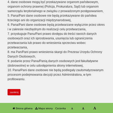
4. dane osobowe mogą być przekazywane organom państwowym,
organom ochrony prawnej (Policja, Prokuratura, Sąd) lub organom
samorządu terytorialnego w związku z prowadzonym postępowaniem,
5. Pana/Pani dane osobowe nie będą przekazywane do państwa
trzeciego ani do organizacji międzynarodowej,
6. Pana/Pani dane osobowe będą przetwarzane wyłącznie przez okres
i w zakresie niezbędnym do realizacji celu przetwarzania,
7. przysługuje Panu/Pani prawo dostępu do treści swoich danych
osobowych oraz ich sprostowania, usunięcia lub ograniczenia
przetwarzania lub prawo do wniesienia sprzeciwu wobec
przetwarzania,
8. ma Pan/Pani prawo wniesienia skargi do Prezesa Urzędu Ochrony
Danych Osobowych,
9. podanie przez Pana/Panią danych osobowych jest fakultatywne
(dobrowolne) w celu udostępnienia strony internetowej,
10. Pana/Pani dane osobowe nie będą podlegały zautomatyzowanym
procesom podejmowania decyzji przez Administratora, w tym
profilowaniu.
zamknij
Strona główna
Mapa strony
Czcionka