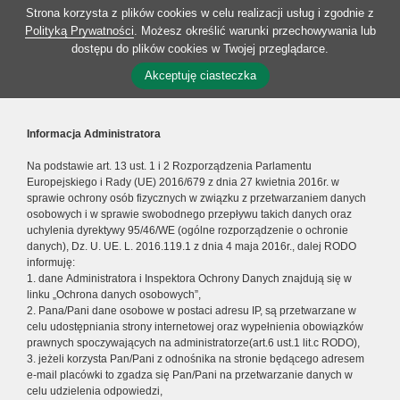
Strona korzysta z plików cookies w celu realizacji usług i zgodnie z
Polityką Prywatności
. Możesz określić warunki przechowywania lub
dostępu do plików cookies w Twojej przeglądarce.
Akceptuję ciasteczka
Informacja Administratora
Na podstawie art. 13 ust. 1 i 2 Rozporządzenia Parlamentu
Europejskiego i Rady (UE) 2016/679 z dnia 27 kwietnia 2016r. w
sprawie ochrony osób fizycznych w związku z przetwarzaniem danych
osobowych i w sprawie swobodnego przepływu takich danych oraz
uchylenia dyrektywy 95/46/WE (ogólne rozporządzenie o ochronie
danych), Dz. U. UE. L. 2016.119.1 z dnia 4 maja 2016r., dalej RODO
informuję:
1. dane Administratora i Inspektora Ochrony Danych znajdują się w
linku „Ochrona danych osobowych”,
2. Pana/Pani dane osobowe w postaci adresu IP, są przetwarzane w
celu udostępniania strony internetowej oraz wypełnienia obowiązków
prawnych spoczywających na administratorze(art.6 ust.1 lit.c RODO),
3. jeżeli korzysta Pan/Pani z odnośnika na stronie będącego adresem
e-mail placówki to zgadza się Pan/Pani na przetwarzanie danych w
celu udzielenia odpowiedzi,