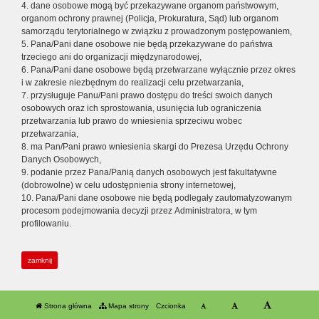
4. dane osobowe mogą być przekazywane organom państwowym,
organom ochrony prawnej (Policja, Prokuratura, Sąd) lub organom
samorządu terytorialnego w związku z prowadzonym postępowaniem,
5. Pana/Pani dane osobowe nie będą przekazywane do państwa
trzeciego ani do organizacji międzynarodowej,
6. Pana/Pani dane osobowe będą przetwarzane wyłącznie przez okres
i w zakresie niezbędnym do realizacji celu przetwarzania,
7. przysługuje Panu/Pani prawo dostępu do treści swoich danych
osobowych oraz ich sprostowania, usunięcia lub ograniczenia
przetwarzania lub prawo do wniesienia sprzeciwu wobec
przetwarzania,
8. ma Pan/Pani prawo wniesienia skargi do Prezesa Urzędu Ochrony
Danych Osobowych,
9. podanie przez Pana/Panią danych osobowych jest fakultatywne
(dobrowolne) w celu udostępnienia strony internetowej,
10. Pana/Pani dane osobowe nie będą podlegały zautomatyzowanym
procesom podejmowania decyzji przez Administratora, w tym
profilowaniu.
zamknij
Strona główna
Mapa strony
Czcionka