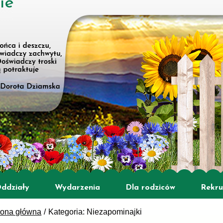
ie
ddziały
Wydarzenia
Dla rodziców
Rekru
rona główna
Kategoria: Niezapominajki