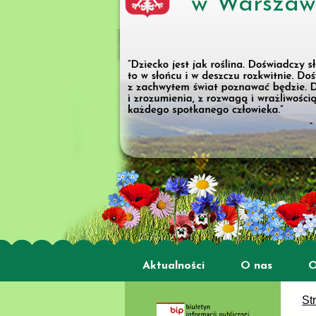
w Warszaw
Aktualności
O nas
O
St