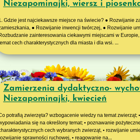
Niezapominajki, wiersz i piosenk
1. Gdzie jest najciekawsze miejsce na świecie? ● Rozwijanie 
zamieszkania, ● Rozwijanie inwencji twórczej, ● Rozwijanie u
Rozbudzanie zainteresowania ciekawymi miejscami w Europie,
temat cech charakterystycznych dla miasta i dla wsi. ...
Zamierzenia dydaktyczno- wycho
Niezapominajki, kwiecień
Co potrafią zwierzęta? wzbogacenie wiedzy na temat zwierząt; •
wypowiadania się na określony temat; • poznawanie pożyteczne
charakterystycznych cech wybranych zwierząt, • rozwijanie umi
rozwijanie sprawności ruchowej, • reagowanie na...