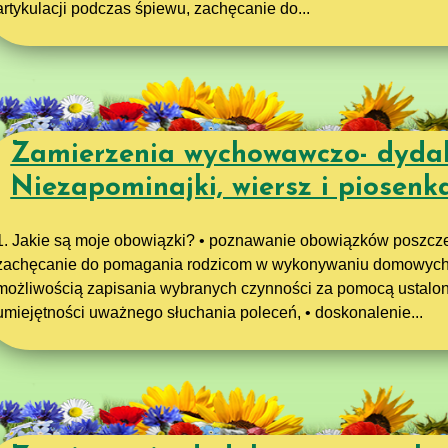
artykulacji podczas śpiewu, zachęcanie do...
Zamierzenia wychowawczo- dyda
Niezapominajki, wiersz i piosen
1. Jakie są moje obowiązki? • poznawanie obowiązków poszcze
zachęcanie do pomagania rodzicom w wykonywaniu domowych 
możliwością zapisania wybranych czynności za pomocą ustalony
umiejętności uważnego słuchania poleceń, • doskonalenie...