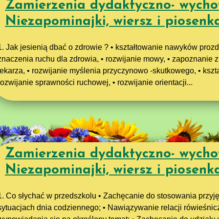
Zamierzenia dydaktyczno- wycho
Niezapominajki, wiersz i piosenk
1. Jak jesienią dbać o zdrowie ? • kształtowanie nawyków proz
znaczenia ruchu dla zdrowia, • rozwijanie mowy, • zapoznanie
lekarza, • rozwijanie myślenia przyczynowo -skutkowego, • kszta
rozwijanie sprawności ruchowej, • rozwijanie orientacji...
Zamierzenia dydaktyczno- wych
Niezapominajki, wiersz i piose
1. Co słychać w przedszkolu • Zachęcanie do stosowania przyj
sytuacjach dnia codziennego; • Nawiązywanie relacji rówieśnic