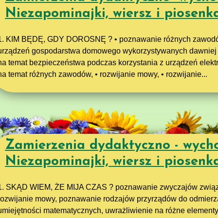
Niezapominajki, wiersz i piosenka
1. KIM BĘDĘ, GDY DOROSNĘ ? • poznawanie różnych zawodó
urządzeń gospodarstwa domowego wykorzystywanych dawniej i 
na temat bezpieczeństwa podczas korzystania z urządzeń elekt
na temat różnych zawodów, • rozwijanie mowy, • rozwijanie...
Zamierzenia dydaktyczno - wych
Niezapominajki, wiersz i piosenk
1. SKĄD WIEM, ŻE MIJA CZAS ? poznawanie zwyczajów związa
rozwijanie mowy, poznawanie rodzajów przyrządów do odmierza
umiejętności matematycznych, uwrażliwienie na różne elementy m