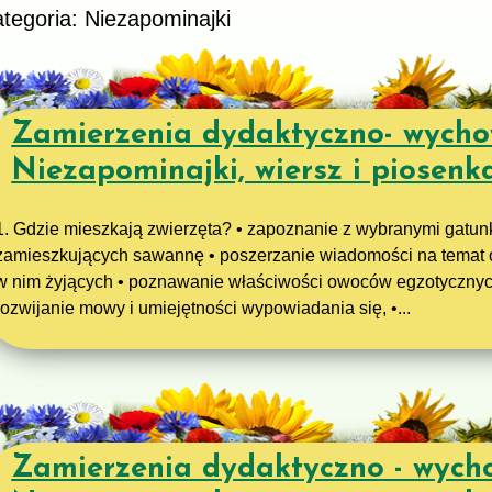
tegoria: Niezapominajki
Zamierzenia dydaktyczno- wych
Niezapominajki, wiersz i piosenk
1. Gdzie mieszkają zwierzęta? • zapoznanie z wybranymi gatun
zamieszkujących sawannę • poszerzanie wiadomości na temat o
w nim żyjących • poznawanie właściwości owoców egzotycznyc
rozwijanie mowy i umiejętności wypowiadania się, •...
Zamierzenia dydaktyczno - wych