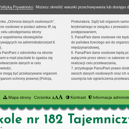
Polityką Prywatności
. Możesz określić warunki przechowywania lub dostępu d
 linku „Ochrona danych osobowych”,
Prokuratura, Sąd) lub organom sam
ne osobowe w postaci adresu IP, są
terytorialnego w związku z prowadz
 celu udostępniania strony
postępowaniem,
raz wypełnienia obowiązków
5. Pana/Pani dane osobowe nie bę
ywających na administratorze(art.6
do państwa trzeciego ani do organiza
),
międzynarodowej,
sta Pan/Pani z odnośnika na stronie
6. Pana/Pani dane osobowe będą pr
em e-mail placówki to zgadza się
wyłącznie przez okres i w zakresie 
zetwarzanie danych w celu
realizacji celu przetwarzania,
owiedzi,
7. przysługuje Panu/Pani prawo dost
we mogą być przekazywane organom
swoich danych osobowych oraz ich s
ganom ochrony prawnej (Policja,
usunięcia lub ograniczenia przetwar
a
Mapa strony
Czcionka
Kontrast
Informacja administ
kole nr 182 Tajemnic