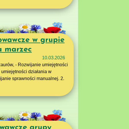
owawcze w grupie
ka marzec
10.03.2026
zaurów, - Rozwijanie umiejętności
 umiejętności działania w
ijanie sprawności manualnej. 2.
owawcze grupy