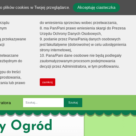
o plików cookies w Twojej przeglądarce.
Akceptuję ciasteczka
orządu
do wniesienia sprzeciwu wobec przetwarzania,
onym
8. ma Pan/Pani prawo wniesienia skargi do Prezesa
Urzędu Ochrony Danych Osobowych,
dą przekazywane
9. podanie przez Pana/Panią danych osobowych
cji
jest fakultatywne (dobrowolne) w celu udostępnienia
strony internetowej,
zetwarzane
10. Pana/Pani dane osobowe nie będą podlegały
niezbędnym do
zautomatyzowanym procesom podejmowania
decyzji przez Administratora, w tym profilowaniu.
ępu do treści
prostowania,
zamknij
zania lub prawo
ratora
Fraza
zy Ogród