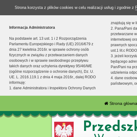
Strona korzysta z plików cookies w celu realizacji usług i zgodnie z
znajdują się w
Informacja Administratora
2. Pana/Pani da
przetwarzane w
Na podstawie art. 13 ust. 1 i 2 Rozporządzenia
internetowej o
Parlamentu Europejskiego i Rady (UE) 2016/679 z
prawnych spocz
dnia 27 kwietnia 2016r. w sprawie ochrony osób
ust.1 lit.c RODO
fizycznych w związku z przetwarzaniem danych
3. jeżeli korzy
osobowych i w sprawie swobodnego przepływu
będącego adres
takich danych oraz uchylenia dyrektywy 95/46/WE
Pan/Pani na pr
(ogólne rozporządzenie o ochronie danych), Dz. U.
udzielenia odp
UE. L. 2016.119.1 z dnia 4 maja 2016r., dalej RODO
4. dane osobo
informuję:
państwowym, or
1. dane Administratora i Inspektora Ochrony Danych
Strona główn
Przedsz