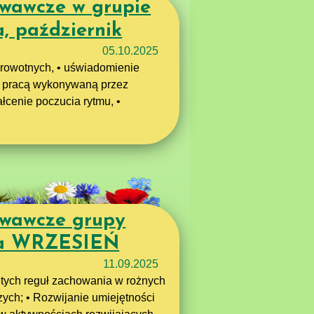
wawcze w grupie
a, październik
05.10.2025
drowotnych, • uświadomienie
 z pracą wykonywaną przez
łcenie poczucia rytmu, •
owawcze grupy
nka WRZESIEŃ
11.09.2025
ętych reguł zachowania w rożnych
zych; • Rozwijanie umiejętności