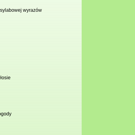
i sylabowej wyrazów
h
łosie
pogody