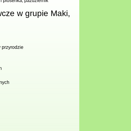
 piosenka, październik
cze w grupie Maki,
 przyrodzie
h
znych