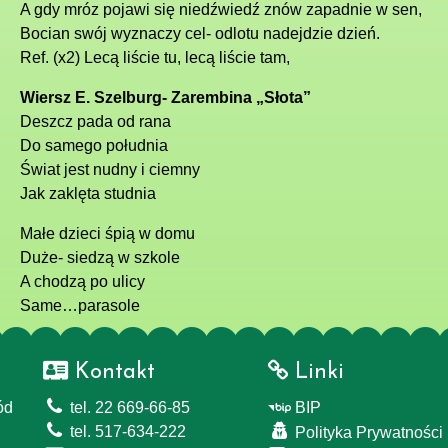
A gdy mróz pojawi się niedźwiedź znów zapadnie w sen,
Bocian swój wyznaczy cel- odlotu nadejdzie dzień.
Ref. (x2) Lecą liście tu, lecą liście tam,
Wiersz E. Szelburg- Zarembina „Słota”
Deszcz pada od rana
Do samego południa
Świat jest nudny i ciemny
Jak zaklęta studnia
Małe dzieci śpią w domu
Duże- siedzą w szkole
A chodzą po ulicy
Same…parasole
Kontakt
Linki
ód
tel. 22 669-66-85
BIP
tel. 517-634-222
Polityka Prywatności