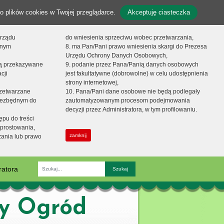
o plików cookies w Twojej przeglądarce.
Akceptuję ciasteczka
orządu
do wniesienia sprzeciwu wobec przetwarzania,
onym
8. ma Pan/Pani prawo wniesienia skargi do Prezesa
Urzędu Ochrony Danych Osobowych,
dą przekazywane
9. podanie przez Pana/Panią danych osobowych
cji
jest fakultatywne (dobrowolne) w celu udostępnienia
strony internetowej,
zetwarzane
10. Pana/Pani dane osobowe nie będą podlegały
niezbędnym do
zautomatyzowanym procesom podejmowania
decyzji przez Administratora, w tym profilowaniu.
ępu do treści
prostowania,
zamknij
zania lub prawo
ratora
Fraza
zy Ogród