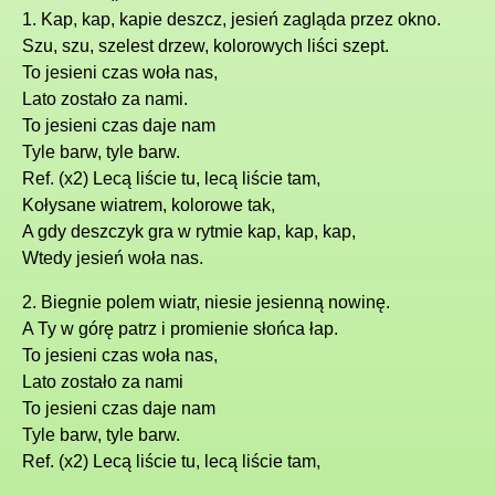
1. Kap, kap, kapie deszcz, jesień zagląda przez okno.
Szu, szu, szelest drzew, kolorowych liści szept.
To jesieni czas woła nas,
Lato zostało za nami.
To jesieni czas daje nam
Tyle barw, tyle barw.
Ref. (x2) Lecą liście tu, lecą liście tam,
Kołysane wiatrem, kolorowe tak,
A gdy deszczyk gra w rytmie kap, kap, kap,
Wtedy jesień woła nas.
2. Biegnie polem wiatr, niesie jesienną nowinę.
A Ty w górę patrz i promienie słońca łap.
To jesieni czas woła nas,
Lato zostało za nami
To jesieni czas daje nam
Tyle barw, tyle barw.
Ref. (x2) Lecą liście tu, lecą liście tam,