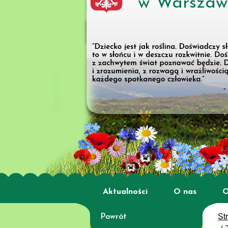
w Warszaw
Aktualności
O nas
O
St
Powrót