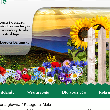
ie
ddziały
Wydarzenia
Dla rodziców
Rekru
rona główna
Kategoria: Maki