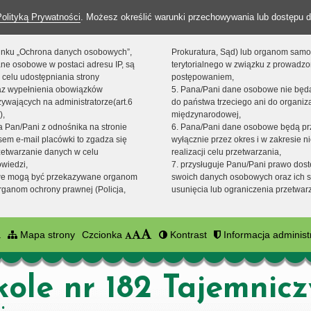
Polityką Prywatności
. Możesz określić warunki przechowywania lub dostępu d
 linku „Ochrona danych osobowych”,
Prokuratura, Sąd) lub organom sam
ne osobowe w postaci adresu IP, są
terytorialnego w związku z prowadz
 celu udostępniania strony
postępowaniem,
raz wypełnienia obowiązków
5. Pana/Pani dane osobowe nie bę
ywających na administratorze(art.6
do państwa trzeciego ani do organiza
),
międzynarodowej,
sta Pan/Pani z odnośnika na stronie
6. Pana/Pani dane osobowe będą pr
em e-mail placówki to zgadza się
wyłącznie przez okres i w zakresie 
zetwarzanie danych w celu
realizacji celu przetwarzania,
owiedzi,
7. przysługuje Panu/Pani prawo dost
we mogą być przekazywane organom
swoich danych osobowych oraz ich s
ganom ochrony prawnej (Policja,
usunięcia lub ograniczenia przetwar
a
Mapa strony
Czcionka
Kontrast
Informacja administ
kole nr 182 Tajemnic