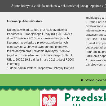
Strona korzysta z plików cookies w celu realizacji usług i zgodnie z
znajdują się w
Informacja Administratora
2. Pana/Pani da
przetwarzane w
Na podstawie art. 13 ust. 1 i 2 Rozporządzenia
internetowej o
Parlamentu Europejskiego i Rady (UE) 2016/679 z
prawnych spocz
dnia 27 kwietnia 2016r. w sprawie ochrony osób
ust.1 lit.c RODO
fizycznych w związku z przetwarzaniem danych
3. jeżeli korzy
osobowych i w sprawie swobodnego przepływu
będącego adres
takich danych oraz uchylenia dyrektywy 95/46/WE
Pan/Pani na pr
(ogólne rozporządzenie o ochronie danych), Dz. U.
udzielenia odp
UE. L. 2016.119.1 z dnia 4 maja 2016r., dalej RODO
4. dane osobo
informuję:
państwowym, or
1. dane Administratora i Inspektora Ochrony Danych
Strona główn
Przedsz