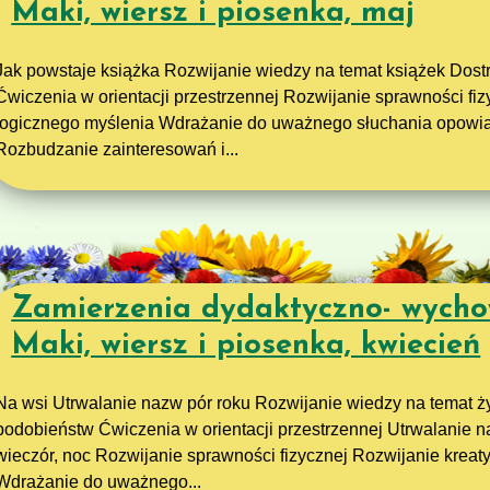
Maki, wiersz i piosenka, maj
Jak powstaje książka Rozwijanie wiedzy na temat książek Dost
Ćwiczenia w orientacji przestrzennej Rozwijanie sprawności fiz
logicznego myślenia Wdrażanie do uważnego słuchania opowi
Rozbudzanie zainteresowań i...
Zamierzenia dydaktyczno- wycho
Maki, wiersz i piosenka, kwiecień
Na wsi Utrwalanie nazw pór roku Rozwijanie wiedzy na temat ży
podobieństw Ćwiczenia w orientacji przestrzennej Utrwalanie na
wieczór, noc Rozwijanie sprawności fizycznej Rozwijanie kreat
Wdrażanie do uważnego...