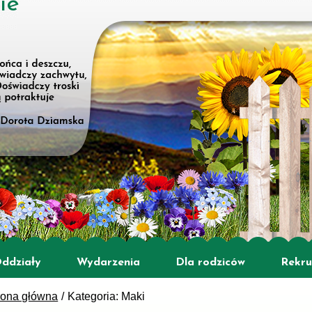
ie
ddziały
Wydarzenia
Dla rodziców
Rekru
rona główna
Kategoria: Maki