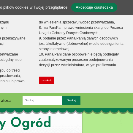
o plików cookies w Twojej przeglądarce.
Akceptuję ciasteczka
orządu
do wniesienia sprzeciwu wobec przetwarzania,
onym
8. ma Pan/Pani prawo wniesienia skargi do Prezesa
Urzędu Ochrony Danych Osobowych,
dą przekazywane
9. podanie przez Pana/Panią danych osobowych
cji
jest fakultatywne (dobrowolne) w celu udostępnienia
strony internetowej,
zetwarzane
10. Pana/Pani dane osobowe nie będą podlegały
niezbędnym do
zautomatyzowanym procesom podejmowania
decyzji przez Administratora, w tym profilowaniu.
ępu do treści
prostowania,
zamknij
zania lub prawo
ratora
Fraza
zy Ogród