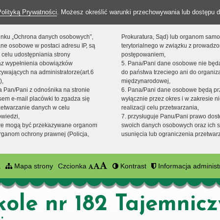
Polityką Prywatności
. Możesz określić warunki przechowywania lub dostępu d
 linku „Ochrona danych osobowych”,
Prokuratura, Sąd) lub organom sam
ne osobowe w postaci adresu IP, są
terytorialnego w związku z prowadz
 celu udostępniania strony
postępowaniem,
raz wypełnienia obowiązków
5. Pana/Pani dane osobowe nie bę
ywających na administratorze(art.6
do państwa trzeciego ani do organiza
),
międzynarodowej,
sta Pan/Pani z odnośnika na stronie
6. Pana/Pani dane osobowe będą pr
em e-mail placówki to zgadza się
wyłącznie przez okres i w zakresie 
zetwarzanie danych w celu
realizacji celu przetwarzania,
owiedzi,
7. przysługuje Panu/Pani prawo dost
we mogą być przekazywane organom
swoich danych osobowych oraz ich s
ganom ochrony prawnej (Policja,
usunięcia lub ograniczenia przetwar
a
Mapa strony
Czcionka
Kontrast
Informacja administ
kole nr 182 Tajemnic