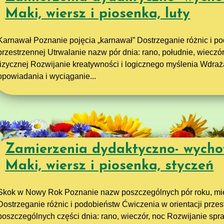
Maki, wiersz i piosenka, luty
Karnawał Poznanie pojęcia „karnawał” Dostrzeganie różnic i po
przestrzennej Utrwalanie nazw pór dnia: rano, południe, wieczó
fizycznej Rozwijanie kreatywności i logicznego myślenia Wdra
opowiadania i wyciąganie...
Zamierzenia dydaktyczno- wycho
Maki, wiersz i piosenka, styczeń
Skok w Nowy Rok Poznanie nazw poszczególnych pór roku, mies
Dostrzeganie różnic i podobieństw Ćwiczenia w orientacji prze
poszczególnych części dnia: rano, wieczór, noc Rozwijanie spr