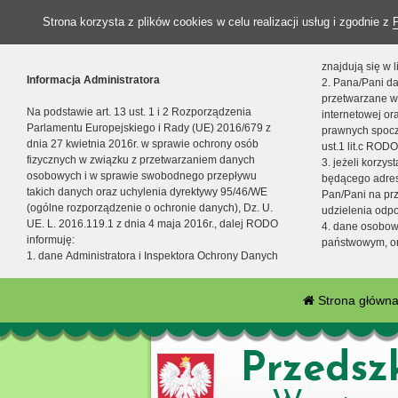
Strona korzysta z plików cookies w celu realizacji usług i zgodnie z
znajdują się w
Informacja Administratora
2. Pana/Pani da
przetwarzane w
Na podstawie art. 13 ust. 1 i 2 Rozporządzenia
internetowej o
Parlamentu Europejskiego i Rady (UE) 2016/679 z
prawnych spocz
dnia 27 kwietnia 2016r. w sprawie ochrony osób
ust.1 lit.c RODO
fizycznych w związku z przetwarzaniem danych
3. jeżeli korzy
osobowych i w sprawie swobodnego przepływu
będącego adres
takich danych oraz uchylenia dyrektywy 95/46/WE
Pan/Pani na pr
(ogólne rozporządzenie o ochronie danych), Dz. U.
udzielenia odp
UE. L. 2016.119.1 z dnia 4 maja 2016r., dalej RODO
4. dane osobo
informuję:
państwowym, or
1. dane Administratora i Inspektora Ochrony Danych
Strona główn
Przedsz