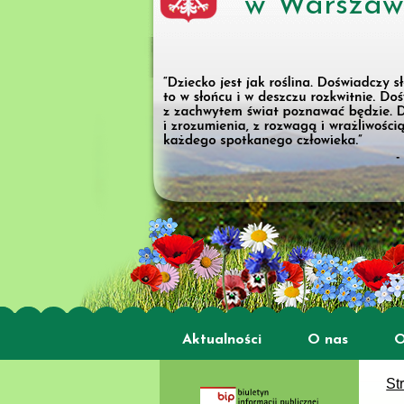
w Warszaw
Aktualności
O nas
O
St