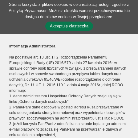
Strona korzysta z plików cookies w celu realizacji usług i zgodnie z
Polityką Prywatności
. Możesz określić warunki przechowywania lub
dostępu do plików cookies w Twojej przeglądarce.
Akceptuję ciasteczka
Informacja Administratora
Na podstawie art. 13 ust. 1 i 2 Rozporządzenia Parlamentu
Europejskiego i Rady (UE) 2016/679 z dnia 27 kwietnia 2016r. w
sprawie ochrony osób fizycznych w związku z przetwarzaniem danych
osobowych i w sprawie swobodnego przepływu takich danych oraz
uchylenia dyrektywy 95/46/WE (ogólne rozporządzenie o ochronie
danych), Dz. U. UE. L. 2016.119.1 z dnia 4 maja 2016r., dalej RODO
informuję:
1. dane Administratora i Inspektora Ochrony Danych znajdują się w
linku „Ochrona danych osobowych”,
2. Pana/Pani dane osobowe w postaci adresu IP, są przetwarzane w
celu udostępniania strony internetowej oraz wypełnienia obowiązków
prawnych spoczywających na administratorze(art.6 ust.1 lit.c RODO),
3. jeżeli korzysta Pan/Pani z odnośnika na stronie będącego adresem
e-mail placówki to zgadza się Pan/Pani na przetwarzanie danych w
celu udzielenia odpowiedzi,