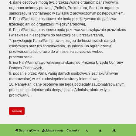
4. dane osobowe mogą być przekazywane organom państwowym,
organom ochrony prawnej (Policja, Prokuratura, Sąd) lub organom
samorządu terytorialnego w związku z prowadzonym postępowaniem,
5. Pana/Pani dane osobowe nie będą przekazywane do państwa
trzeciego ani do organizacji międzynarodowej,
6. Pana/Pani dane osobowe będą przetwarzane wyłącznie przez okres
i w zakresie niezbędnym do realizacji celu przetwarzania,
7. przysługuje Panu/Pani prawo dostępu do treści swoich danych
osobowych oraz ich sprostowania, usunięcia lub ograniczenia
przetwarzania lub prawo do wniesienia sprzeciwu wobec
przetwarzania,
8. ma Pan/Pani prawo wniesienia skargi do Prezesa Urzędu Ochrony
Danych Osobowych,
9. podanie przez Pana/Panią danych osobowych jest fakultatywne
(dobrowolne) w celu udostępnienia strony internetowej,
10. Pana/Pani dane osobowe nie będą podlegały zautomatyzowanym
procesom podejmowania decyzji przez Administratora, w tym
profilowaniu.
zamknij
Strona główna
Mapa strony
Czcionka