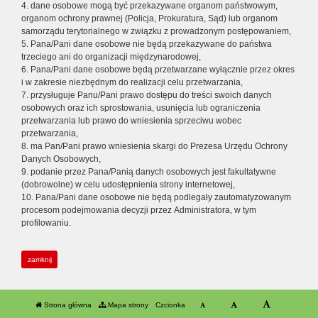
4. dane osobowe mogą być przekazywane organom państwowym,
organom ochrony prawnej (Policja, Prokuratura, Sąd) lub organom
samorządu terytorialnego w związku z prowadzonym postępowaniem,
5. Pana/Pani dane osobowe nie będą przekazywane do państwa
trzeciego ani do organizacji międzynarodowej,
6. Pana/Pani dane osobowe będą przetwarzane wyłącznie przez okres
i w zakresie niezbędnym do realizacji celu przetwarzania,
7. przysługuje Panu/Pani prawo dostępu do treści swoich danych
osobowych oraz ich sprostowania, usunięcia lub ograniczenia
przetwarzania lub prawo do wniesienia sprzeciwu wobec
przetwarzania,
8. ma Pan/Pani prawo wniesienia skargi do Prezesa Urzędu Ochrony
Danych Osobowych,
9. podanie przez Pana/Panią danych osobowych jest fakultatywne
(dobrowolne) w celu udostępnienia strony internetowej,
10. Pana/Pani dane osobowe nie będą podlegały zautomatyzowanym
procesom podejmowania decyzji przez Administratora, w tym
profilowaniu.
zamknij
Strona główna
Mapa strony
Czcionka