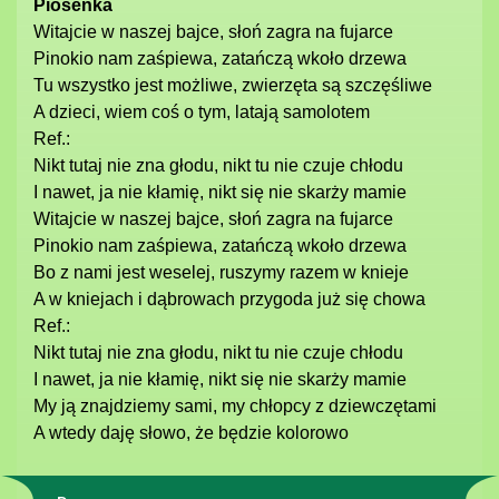
Piosenka
Witajcie w naszej bajce, słoń zagra na fujarce
Pinokio nam zaśpiewa, zatańczą wkoło drzewa
Tu wszystko jest możliwe, zwierzęta są szczęśliwe
A dzieci, wiem coś o tym, latają samolotem
Ref.:
Nikt tutaj nie zna głodu, nikt tu nie czuje chłodu
I nawet, ja nie kłamię, nikt się nie skarży mamie
Witajcie w naszej bajce, słoń zagra na fujarce
Pinokio nam zaśpiewa, zatańczą wkoło drzewa
Bo z nami jest weselej, ruszymy razem w knieje
A w kniejach i dąbrowach przygoda już się chowa
Ref.:
Nikt tutaj nie zna głodu, nikt tu nie czuje chłodu
I nawet, ja nie kłamię, nikt się nie skarży mamie
My ją znajdziemy sami, my chłopcy z dziewczętami
A wtedy daję słowo, że będzie kolorowo