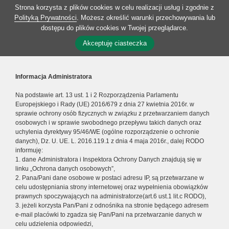
Strona korzysta z plików cookies w celu realizacji usług i zgodnie z
Polityką Prywatności
. Możesz określić warunki przechowywania lub
dostępu do plików cookies w Twojej przeglądarce.
Akceptuję ciasteczka
Informacja Administratora
Na podstawie art. 13 ust. 1 i 2 Rozporządzenia Parlamentu
Europejskiego i Rady (UE) 2016/679 z dnia 27 kwietnia 2016r. w
sprawie ochrony osób fizycznych w związku z przetwarzaniem danych
osobowych i w sprawie swobodnego przepływu takich danych oraz
uchylenia dyrektywy 95/46/WE (ogólne rozporządzenie o ochronie
danych), Dz. U. UE. L. 2016.119.1 z dnia 4 maja 2016r., dalej RODO
informuję:
1. dane Administratora i Inspektora Ochrony Danych znajdują się w
linku „Ochrona danych osobowych”,
2. Pana/Pani dane osobowe w postaci adresu IP, są przetwarzane w
celu udostępniania strony internetowej oraz wypełnienia obowiązków
prawnych spoczywających na administratorze(art.6 ust.1 lit.c RODO),
3. jeżeli korzysta Pan/Pani z odnośnika na stronie będącego adresem
e-mail placówki to zgadza się Pan/Pani na przetwarzanie danych w
celu udzielenia odpowiedzi,