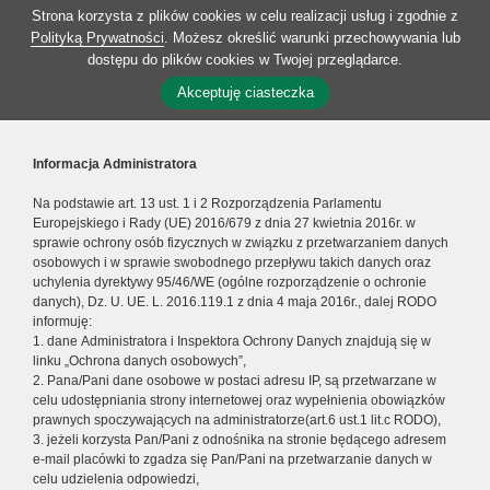
Strona korzysta z plików cookies w celu realizacji usług i zgodnie z
Polityką Prywatności
. Możesz określić warunki przechowywania lub
dostępu do plików cookies w Twojej przeglądarce.
Akceptuję ciasteczka
Informacja Administratora
Na podstawie art. 13 ust. 1 i 2 Rozporządzenia Parlamentu
Europejskiego i Rady (UE) 2016/679 z dnia 27 kwietnia 2016r. w
sprawie ochrony osób fizycznych w związku z przetwarzaniem danych
osobowych i w sprawie swobodnego przepływu takich danych oraz
uchylenia dyrektywy 95/46/WE (ogólne rozporządzenie o ochronie
danych), Dz. U. UE. L. 2016.119.1 z dnia 4 maja 2016r., dalej RODO
informuję:
1. dane Administratora i Inspektora Ochrony Danych znajdują się w
linku „Ochrona danych osobowych”,
2. Pana/Pani dane osobowe w postaci adresu IP, są przetwarzane w
celu udostępniania strony internetowej oraz wypełnienia obowiązków
prawnych spoczywających na administratorze(art.6 ust.1 lit.c RODO),
3. jeżeli korzysta Pan/Pani z odnośnika na stronie będącego adresem
e-mail placówki to zgadza się Pan/Pani na przetwarzanie danych w
celu udzielenia odpowiedzi,