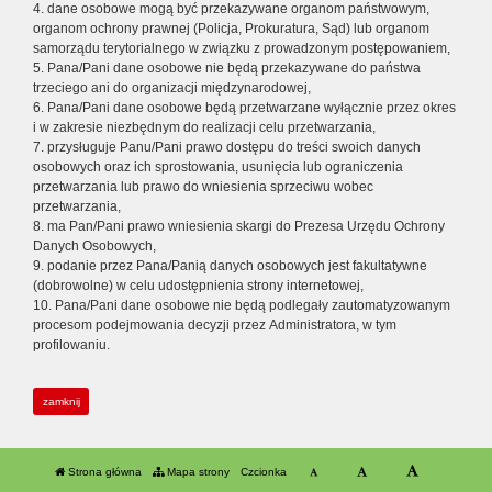
4. dane osobowe mogą być przekazywane organom państwowym,
organom ochrony prawnej (Policja, Prokuratura, Sąd) lub organom
samorządu terytorialnego w związku z prowadzonym postępowaniem,
5. Pana/Pani dane osobowe nie będą przekazywane do państwa
trzeciego ani do organizacji międzynarodowej,
6. Pana/Pani dane osobowe będą przetwarzane wyłącznie przez okres
i w zakresie niezbędnym do realizacji celu przetwarzania,
7. przysługuje Panu/Pani prawo dostępu do treści swoich danych
osobowych oraz ich sprostowania, usunięcia lub ograniczenia
przetwarzania lub prawo do wniesienia sprzeciwu wobec
przetwarzania,
8. ma Pan/Pani prawo wniesienia skargi do Prezesa Urzędu Ochrony
Danych Osobowych,
9. podanie przez Pana/Panią danych osobowych jest fakultatywne
(dobrowolne) w celu udostępnienia strony internetowej,
10. Pana/Pani dane osobowe nie będą podlegały zautomatyzowanym
procesom podejmowania decyzji przez Administratora, w tym
profilowaniu.
zamknij
Strona główna
Mapa strony
Czcionka