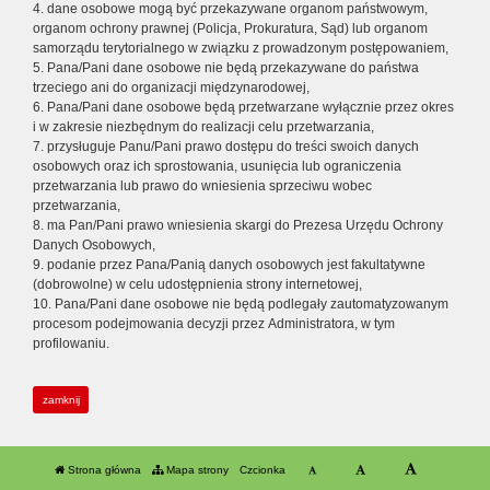
4. dane osobowe mogą być przekazywane organom państwowym,
organom ochrony prawnej (Policja, Prokuratura, Sąd) lub organom
samorządu terytorialnego w związku z prowadzonym postępowaniem,
5. Pana/Pani dane osobowe nie będą przekazywane do państwa
trzeciego ani do organizacji międzynarodowej,
6. Pana/Pani dane osobowe będą przetwarzane wyłącznie przez okres
i w zakresie niezbędnym do realizacji celu przetwarzania,
7. przysługuje Panu/Pani prawo dostępu do treści swoich danych
osobowych oraz ich sprostowania, usunięcia lub ograniczenia
przetwarzania lub prawo do wniesienia sprzeciwu wobec
przetwarzania,
8. ma Pan/Pani prawo wniesienia skargi do Prezesa Urzędu Ochrony
Danych Osobowych,
9. podanie przez Pana/Panią danych osobowych jest fakultatywne
(dobrowolne) w celu udostępnienia strony internetowej,
10. Pana/Pani dane osobowe nie będą podlegały zautomatyzowanym
procesom podejmowania decyzji przez Administratora, w tym
profilowaniu.
zamknij
Strona główna
Mapa strony
Czcionka