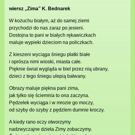
wiersz „Zima” K. Bednarek
W kożuchu białym, aż do samej ziemi
przychodzi do nas zaraz po jesieni.
Dostojna to pani w białych rękawiczkach
maluje wypieki dzieciom na policzkach.
Z kieszeni wyciąga śniegu płatki białe
i oprósza nimi wioski, miasta całe.
Pięknie świat wygląda w biel przez nią ubrany,
dzieci z tego śniegu ulepią bałwany.
Obrazy maluje piękna pani zima,
jak tylko się ściemnia to ona zaczyna.
Pędzelek wyciąga i w mrozie go moczy,
od szyby do szyby z pędzlem dumnie kroczy.
A kiedy rano oczy otworzymy
nadzwyczajne dzieła Zimy zobaczymy.