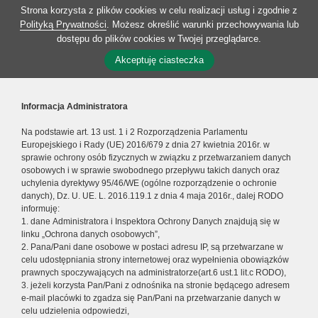
Strona korzysta z plików cookies w celu realizacji usług i zgodnie z
Polityką Prywatności
. Możesz określić warunki przechowywania lub
dostępu do plików cookies w Twojej przeglądarce.
Akceptuję ciasteczka
Informacja Administratora
Na podstawie art. 13 ust. 1 i 2 Rozporządzenia Parlamentu
Europejskiego i Rady (UE) 2016/679 z dnia 27 kwietnia 2016r. w
sprawie ochrony osób fizycznych w związku z przetwarzaniem danych
osobowych i w sprawie swobodnego przepływu takich danych oraz
uchylenia dyrektywy 95/46/WE (ogólne rozporządzenie o ochronie
danych), Dz. U. UE. L. 2016.119.1 z dnia 4 maja 2016r., dalej RODO
informuję:
1. dane Administratora i Inspektora Ochrony Danych znajdują się w
linku „Ochrona danych osobowych”,
2. Pana/Pani dane osobowe w postaci adresu IP, są przetwarzane w
celu udostępniania strony internetowej oraz wypełnienia obowiązków
prawnych spoczywających na administratorze(art.6 ust.1 lit.c RODO),
3. jeżeli korzysta Pan/Pani z odnośnika na stronie będącego adresem
e-mail placówki to zgadza się Pan/Pani na przetwarzanie danych w
celu udzielenia odpowiedzi,