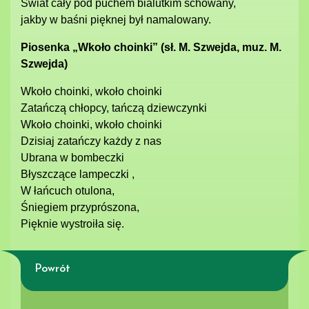
Świat cały pod puchem bialutkim schowany,
jakby w baśni pięknej był namalowany.
Piosenka „Wkoło choinki” (sł. M. Szwejda, muz. M.
Szwejda)
Wkoło choinki, wkoło choinki
Zatańczą chłopcy, tańczą dziewczynki
Wkoło choinki, wkoło choinki
Dzisiaj zatańczy każdy z nas
Ubrana w bombeczki
Błyszczące lampeczki ,
W łańcuch otulona,
Śniegiem przyprószona,
Pięknie wystroiła się.
Powrót