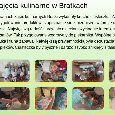
ajęcia kulinarne w Bratkach
ramach zajęć kulinarnych Bratki wykonały kruche ciasteczka. Za
zygotowanie produktów , zapoznanie się z przepisem w formie 
asta. Największą radość sprawiało dzieciom wycinanie foremka
ztałtów. Tak przygotowane wędrowały do piekarnika. Wspólne p
uka i fajna zabawa. Największą przyjemnością była degustacj
pieków. Ciasteczka były pyszne i bardzo szybko zniknęły z tale