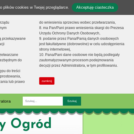
o plików cookies w Twojej przeglądarce.
Akceptuję ciasteczka
orządu
do wniesienia sprzeciwu wobec przetwarzania,
onym
8. ma Pan/Pani prawo wniesienia skargi do Prezesa
Urzędu Ochrony Danych Osobowych,
dą przekazywane
9. podanie przez Pana/Panią danych osobowych
cji
jest fakultatywne (dobrowolne) w celu udostępnienia
strony internetowej,
zetwarzane
10. Pana/Pani dane osobowe nie będą podlegały
niezbędnym do
zautomatyzowanym procesom podejmowania
decyzji przez Administratora, w tym profilowaniu.
ępu do treści
prostowania,
zamknij
zania lub prawo
ratora
Fraza
zy Ogród