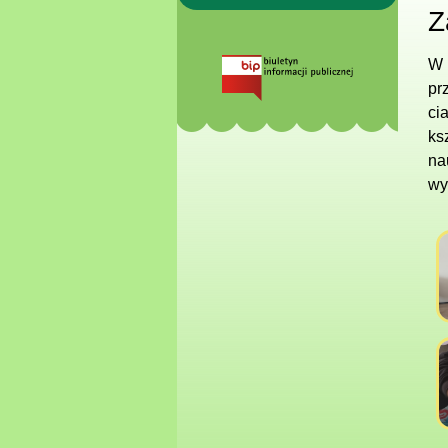
Z
W 
pr
ci
ks
na
wy