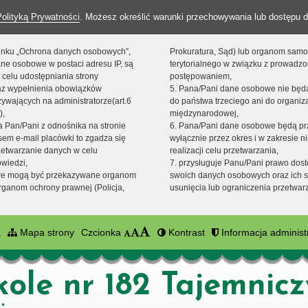
Polityką Prywatności
. Możesz określić warunki przechowywania lub dostępu d
 linku „Ochrona danych osobowych”,
Prokuratura, Sąd) lub organom sam
ne osobowe w postaci adresu IP, są
terytorialnego w związku z prowadz
 celu udostępniania strony
postępowaniem,
raz wypełnienia obowiązków
5. Pana/Pani dane osobowe nie bę
ywających na administratorze(art.6
do państwa trzeciego ani do organiza
),
międzynarodowej,
sta Pan/Pani z odnośnika na stronie
6. Pana/Pani dane osobowe będą pr
em e-mail placówki to zgadza się
wyłącznie przez okres i w zakresie 
zetwarzanie danych w celu
realizacji celu przetwarzania,
owiedzi,
7. przysługuje Panu/Pani prawo dost
we mogą być przekazywane organom
swoich danych osobowych oraz ich s
ganom ochrony prawnej (Policja,
usunięcia lub ograniczenia przetwar
a
Mapa strony
Czcionka
Kontrast
Informacja administ
kole nr 182 Tajemnic