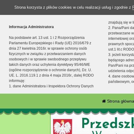
Strona korzysta z plików cookies w celu realizacji usług i zgodnie z
znajdują się w
Informacja Administratora
2. Pana/Pani da
przetwarzane w
Na podstawie art. 13 ust. 1 i 2 Rozporządzenia
internetowej o
Parlamentu Europejskiego i Rady (UE) 2016/679 z
prawnych spocz
dnia 27 kwietnia 2016r. w sprawie ochrony osób
ust.1 lit.c RODO
fizycznych w związku z przetwarzaniem danych
3. jeżeli korzy
osobowych i w sprawie swobodnego przepływu
będącego adres
takich danych oraz uchylenia dyrektywy 95/46/WE
Pan/Pani na pr
(ogólne rozporządzenie o ochronie danych), Dz. U.
udzielenia odp
UE. L. 2016.119.1 z dnia 4 maja 2016r., dalej RODO
4. dane osobo
informuję:
państwowym, or
1. dane Administratora i Inspektora Ochrony Danych
Strona główn
Przedsz