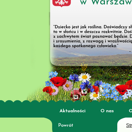
w Warszaw
Aktualności
O nas
O
St
Powrót