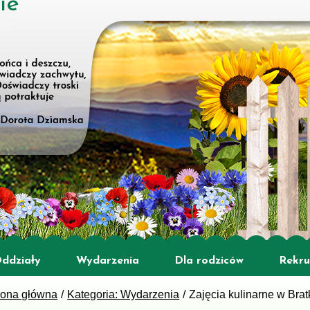
ie
ddziały
Wydarzenia
Dla rodziców
Rekru
rona główna
Kategoria: Wydarzenia
Zajęcia kulinarne w Bra