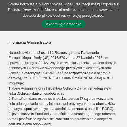
Strona korzysta z plików cookies w celu realizacji usług i zgodnie z
Polityką Prywatności
. Możesz określić warunki przechowywania lub
dostępu do plików cookies w Twojej przeglądarce.
Akceptuję ciasteczka
Informacja Administratora
Na podstawie art. 13 ust. 1 i 2 Rozporządzenia Parlamentu
Europejskiego i Rady (UE) 2016/679 z dnia 27 kwietnia 2016r. w
sprawie ochrony osób fizycznych w związku z przetwarzaniem danych
osobowych i w sprawie swobodnego przepływu takich danych oraz
uchylenia dyrektywy 95/46/WE (ogólne rozporządzenie o ochronie
danych), Dz. U. UE. L. 2016.119.1 z dnia 4 maja 2016r., dalej RODO
informuję:
1. dane Administratora i Inspektora Ochrony Danych znajdują się w
linku „Ochrona danych osobowych”,
2. Pana/Pani dane osobowe w postaci adresu IP, są przetwarzane w
celu udostępniania strony internetowej oraz wypełnienia obowiązków
prawnych spoczywających na administratorze(art.6 ust.1 lit.c RODO),
3. jeżeli korzysta Pan/Pani z odnośnika na stronie będącego adresem
e-mail placówki to zgadza się Pan/Pani na przetwarzanie danych w
celu udzielenia odpowiedzi,