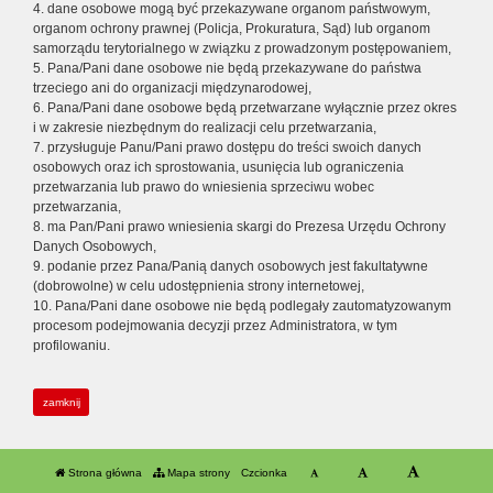
4. dane osobowe mogą być przekazywane organom państwowym,
organom ochrony prawnej (Policja, Prokuratura, Sąd) lub organom
samorządu terytorialnego w związku z prowadzonym postępowaniem,
5. Pana/Pani dane osobowe nie będą przekazywane do państwa
trzeciego ani do organizacji międzynarodowej,
6. Pana/Pani dane osobowe będą przetwarzane wyłącznie przez okres
i w zakresie niezbędnym do realizacji celu przetwarzania,
7. przysługuje Panu/Pani prawo dostępu do treści swoich danych
osobowych oraz ich sprostowania, usunięcia lub ograniczenia
przetwarzania lub prawo do wniesienia sprzeciwu wobec
przetwarzania,
8. ma Pan/Pani prawo wniesienia skargi do Prezesa Urzędu Ochrony
Danych Osobowych,
9. podanie przez Pana/Panią danych osobowych jest fakultatywne
(dobrowolne) w celu udostępnienia strony internetowej,
10. Pana/Pani dane osobowe nie będą podlegały zautomatyzowanym
procesom podejmowania decyzji przez Administratora, w tym
profilowaniu.
zamknij
Strona główna
Mapa strony
Czcionka