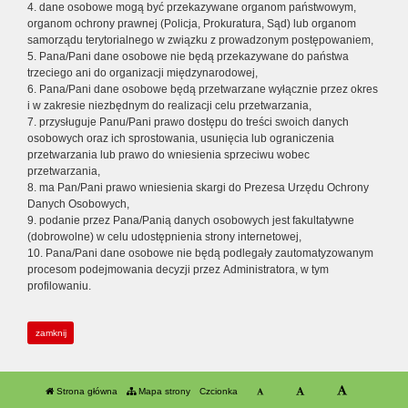
4. dane osobowe mogą być przekazywane organom państwowym,
organom ochrony prawnej (Policja, Prokuratura, Sąd) lub organom
samorządu terytorialnego w związku z prowadzonym postępowaniem,
5. Pana/Pani dane osobowe nie będą przekazywane do państwa
trzeciego ani do organizacji międzynarodowej,
6. Pana/Pani dane osobowe będą przetwarzane wyłącznie przez okres
i w zakresie niezbędnym do realizacji celu przetwarzania,
7. przysługuje Panu/Pani prawo dostępu do treści swoich danych
osobowych oraz ich sprostowania, usunięcia lub ograniczenia
przetwarzania lub prawo do wniesienia sprzeciwu wobec
przetwarzania,
8. ma Pan/Pani prawo wniesienia skargi do Prezesa Urzędu Ochrony
Danych Osobowych,
9. podanie przez Pana/Panią danych osobowych jest fakultatywne
(dobrowolne) w celu udostępnienia strony internetowej,
10. Pana/Pani dane osobowe nie będą podlegały zautomatyzowanym
procesom podejmowania decyzji przez Administratora, w tym
profilowaniu.
zamknij
Strona główna
Mapa strony
Czcionka