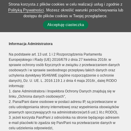
Strona korzysta z plików cookies w celu realizacji usług i zgodnie z
Polityką Prywatności
. Możesz określić warunki przechowywania lub
dostępu do plików cookies w Twojej przeglądarce.
Akceptuję ciasteczka
Informacja Administratora
Na podstawie art. 13 ust. 1 i 2 Rozporządzenia Parlamentu
Europejskiego i Rady (UE) 2016/679 z dnia 27 kwietnia 2016r. w
sprawie ochrony osób fizycznych w związku z przetwarzaniem danych
osobowych i w sprawie swobodnego przepływu takich danych oraz
uchylenia dyrektywy 95/46/WE (ogólne rozporządzenie o ochronie
danych), Dz. U. UE. L. 2016.119.1 z dnia 4 maja 2016r., dalej RODO
informuję:
1. dane Administratora i Inspektora Ochrony Danych znajdują się w
linku „Ochrona danych osobowych”,
2. Pana/Pani dane osobowe w postaci adresu IP, są przetwarzane w
celu udostępniania strony internetowej oraz wypełnienia obowiązków
prawnych spoczywających na administratorze(art.6 ust.1 lit.c RODO),
3. jeżeli korzysta Pan/Pani z odnośnika na stronie będącego adresem
e-mail placówki to zgadza się Pan/Pani na przetwarzanie danych w
celu udzielenia odpowiedzi,