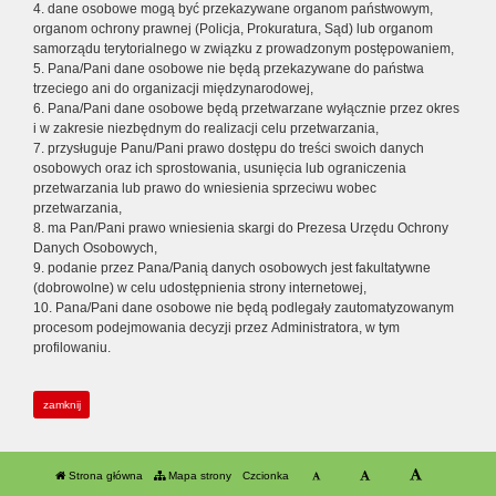
4. dane osobowe mogą być przekazywane organom państwowym,
organom ochrony prawnej (Policja, Prokuratura, Sąd) lub organom
samorządu terytorialnego w związku z prowadzonym postępowaniem,
5. Pana/Pani dane osobowe nie będą przekazywane do państwa
trzeciego ani do organizacji międzynarodowej,
6. Pana/Pani dane osobowe będą przetwarzane wyłącznie przez okres
i w zakresie niezbędnym do realizacji celu przetwarzania,
7. przysługuje Panu/Pani prawo dostępu do treści swoich danych
osobowych oraz ich sprostowania, usunięcia lub ograniczenia
przetwarzania lub prawo do wniesienia sprzeciwu wobec
przetwarzania,
8. ma Pan/Pani prawo wniesienia skargi do Prezesa Urzędu Ochrony
Danych Osobowych,
9. podanie przez Pana/Panią danych osobowych jest fakultatywne
(dobrowolne) w celu udostępnienia strony internetowej,
10. Pana/Pani dane osobowe nie będą podlegały zautomatyzowanym
procesom podejmowania decyzji przez Administratora, w tym
profilowaniu.
zamknij
Strona główna
Mapa strony
Czcionka