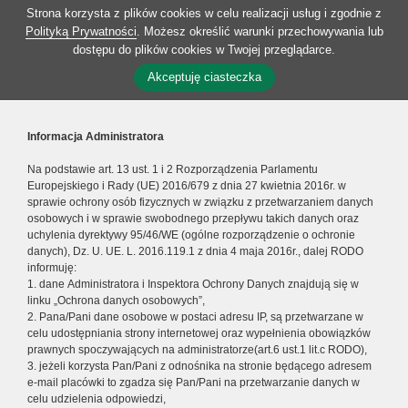
Strona korzysta z plików cookies w celu realizacji usług i zgodnie z
Polityką Prywatności
. Możesz określić warunki przechowywania lub
dostępu do plików cookies w Twojej przeglądarce.
Akceptuję ciasteczka
Informacja Administratora
Na podstawie art. 13 ust. 1 i 2 Rozporządzenia Parlamentu
Europejskiego i Rady (UE) 2016/679 z dnia 27 kwietnia 2016r. w
sprawie ochrony osób fizycznych w związku z przetwarzaniem danych
osobowych i w sprawie swobodnego przepływu takich danych oraz
uchylenia dyrektywy 95/46/WE (ogólne rozporządzenie o ochronie
danych), Dz. U. UE. L. 2016.119.1 z dnia 4 maja 2016r., dalej RODO
informuję:
1. dane Administratora i Inspektora Ochrony Danych znajdują się w
linku „Ochrona danych osobowych”,
2. Pana/Pani dane osobowe w postaci adresu IP, są przetwarzane w
celu udostępniania strony internetowej oraz wypełnienia obowiązków
prawnych spoczywających na administratorze(art.6 ust.1 lit.c RODO),
3. jeżeli korzysta Pan/Pani z odnośnika na stronie będącego adresem
e-mail placówki to zgadza się Pan/Pani na przetwarzanie danych w
celu udzielenia odpowiedzi,