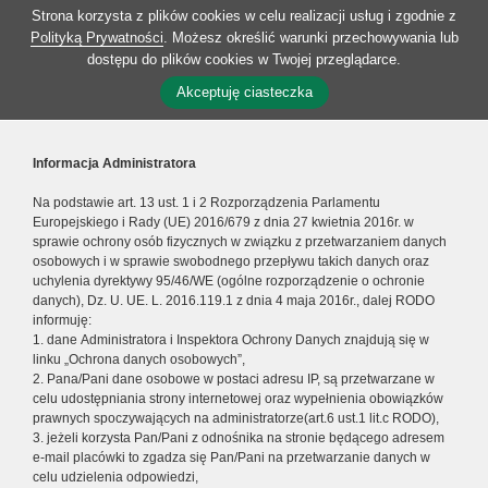
Strona korzysta z plików cookies w celu realizacji usług i zgodnie z
Polityką Prywatności
. Możesz określić warunki przechowywania lub
dostępu do plików cookies w Twojej przeglądarce.
Akceptuję ciasteczka
Informacja Administratora
Na podstawie art. 13 ust. 1 i 2 Rozporządzenia Parlamentu
Europejskiego i Rady (UE) 2016/679 z dnia 27 kwietnia 2016r. w
sprawie ochrony osób fizycznych w związku z przetwarzaniem danych
osobowych i w sprawie swobodnego przepływu takich danych oraz
uchylenia dyrektywy 95/46/WE (ogólne rozporządzenie o ochronie
danych), Dz. U. UE. L. 2016.119.1 z dnia 4 maja 2016r., dalej RODO
informuję:
1. dane Administratora i Inspektora Ochrony Danych znajdują się w
linku „Ochrona danych osobowych”,
2. Pana/Pani dane osobowe w postaci adresu IP, są przetwarzane w
celu udostępniania strony internetowej oraz wypełnienia obowiązków
prawnych spoczywających na administratorze(art.6 ust.1 lit.c RODO),
3. jeżeli korzysta Pan/Pani z odnośnika na stronie będącego adresem
e-mail placówki to zgadza się Pan/Pani na przetwarzanie danych w
celu udzielenia odpowiedzi,