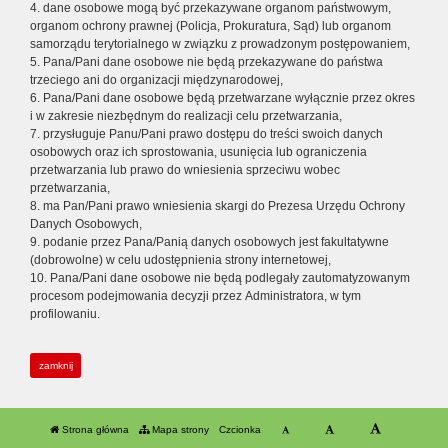
4. dane osobowe mogą być przekazywane organom państwowym,
organom ochrony prawnej (Policja, Prokuratura, Sąd) lub organom
samorządu terytorialnego w związku z prowadzonym postępowaniem,
5. Pana/Pani dane osobowe nie będą przekazywane do państwa
trzeciego ani do organizacji międzynarodowej,
6. Pana/Pani dane osobowe będą przetwarzane wyłącznie przez okres
i w zakresie niezbędnym do realizacji celu przetwarzania,
7. przysługuje Panu/Pani prawo dostępu do treści swoich danych
osobowych oraz ich sprostowania, usunięcia lub ograniczenia
przetwarzania lub prawo do wniesienia sprzeciwu wobec
przetwarzania,
8. ma Pan/Pani prawo wniesienia skargi do Prezesa Urzędu Ochrony
Danych Osobowych,
9. podanie przez Pana/Panią danych osobowych jest fakultatywne
(dobrowolne) w celu udostępnienia strony internetowej,
10. Pana/Pani dane osobowe nie będą podlegały zautomatyzowanym
procesom podejmowania decyzji przez Administratora, w tym
profilowaniu.
zamknij
Strona główna
Mapa strony
Czcionka