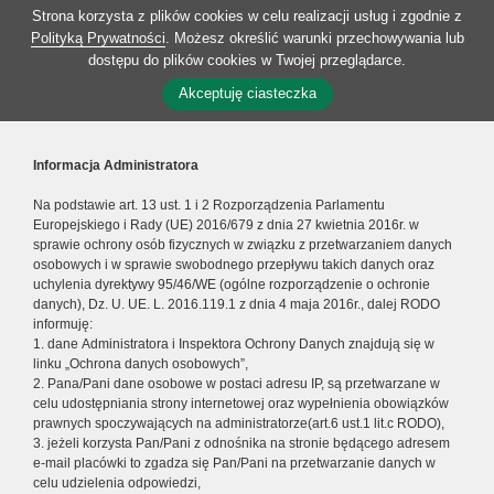
Strona korzysta z plików cookies w celu realizacji usług i zgodnie z
Polityką Prywatności
. Możesz określić warunki przechowywania lub
dostępu do plików cookies w Twojej przeglądarce.
Akceptuję ciasteczka
Informacja Administratora
Na podstawie art. 13 ust. 1 i 2 Rozporządzenia Parlamentu
Europejskiego i Rady (UE) 2016/679 z dnia 27 kwietnia 2016r. w
sprawie ochrony osób fizycznych w związku z przetwarzaniem danych
osobowych i w sprawie swobodnego przepływu takich danych oraz
uchylenia dyrektywy 95/46/WE (ogólne rozporządzenie o ochronie
danych), Dz. U. UE. L. 2016.119.1 z dnia 4 maja 2016r., dalej RODO
informuję:
1. dane Administratora i Inspektora Ochrony Danych znajdują się w
linku „Ochrona danych osobowych”,
2. Pana/Pani dane osobowe w postaci adresu IP, są przetwarzane w
celu udostępniania strony internetowej oraz wypełnienia obowiązków
prawnych spoczywających na administratorze(art.6 ust.1 lit.c RODO),
3. jeżeli korzysta Pan/Pani z odnośnika na stronie będącego adresem
e-mail placówki to zgadza się Pan/Pani na przetwarzanie danych w
celu udzielenia odpowiedzi,