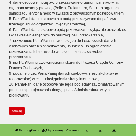
4. dane osobowe mogą być przekazywane organom państwowym,
organom ochrony prawnej (Policja, Prokuratura, Sąd) lub organom
samorządu terytorialnego w związku z prowadzonym postępowaniem,
5. Pana/Pani dane osobowe nie będą przekazywane do państwa
trzeciego ani do organizacji międzynarodowej,
6. Pana/Pani dane osobowe będą przetwarzane wyłącznie przez okres
i w zakresie niezbędnym do realizacji celu przetwarzania,
7. przysługuje Panu/Pani prawo dostępu do treści swoich danych
osobowych oraz ich sprostowania, usunięcia lub ograniczenia
przetwarzania lub prawo do wniesienia sprzeciwu wobec
przetwarzania,
8. ma Pan/Pani prawo wniesienia skargi do Prezesa Urzędu Ochrony
Danych Osobowych,
9. podanie przez Pana/Panią danych osobowych jest fakultatywne
(dobrowolne) w celu udostępnienia strony internetowej,
10. Pana/Pani dane osobowe nie będą podlegały zautomatyzowanym
procesom podejmowania decyzji przez Administratora, w tym
profilowaniu.
zamknij
Strona główna
Mapa strony
Czcionka