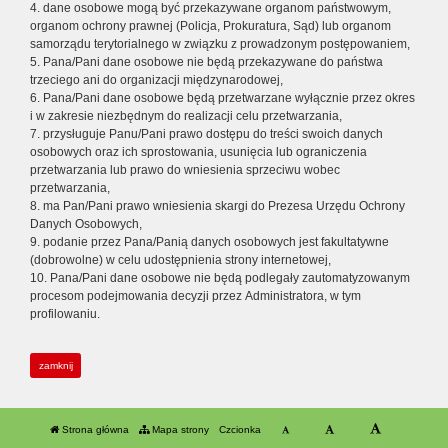
4. dane osobowe mogą być przekazywane organom państwowym,
organom ochrony prawnej (Policja, Prokuratura, Sąd) lub organom
samorządu terytorialnego w związku z prowadzonym postępowaniem,
5. Pana/Pani dane osobowe nie będą przekazywane do państwa
trzeciego ani do organizacji międzynarodowej,
6. Pana/Pani dane osobowe będą przetwarzane wyłącznie przez okres
i w zakresie niezbędnym do realizacji celu przetwarzania,
7. przysługuje Panu/Pani prawo dostępu do treści swoich danych
osobowych oraz ich sprostowania, usunięcia lub ograniczenia
przetwarzania lub prawo do wniesienia sprzeciwu wobec
przetwarzania,
8. ma Pan/Pani prawo wniesienia skargi do Prezesa Urzędu Ochrony
Danych Osobowych,
9. podanie przez Pana/Panią danych osobowych jest fakultatywne
(dobrowolne) w celu udostępnienia strony internetowej,
10. Pana/Pani dane osobowe nie będą podlegały zautomatyzowanym
procesom podejmowania decyzji przez Administratora, w tym
profilowaniu.
zamknij
Strona główna
Mapa strony
Czcionka