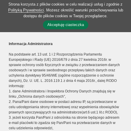
Strona korzysta z plików cookies w celu realizacji usług i zgodnie z
Polityką Prywatności
. Możesz określić warunki przechowywania lub
dostępu do plików cookies w Twojej przeglądarce.
Akceptuję ciasteczka
Informacja Administratora
Na podstawie art. 13 ust. 1 i 2 Rozporządzenia Parlamentu
Europejskiego i Rady (UE) 2016/679 z dnia 27 kwietnia 2016r. w
sprawie ochrony osób fizycznych w związku z przetwarzaniem danych
osobowych i w sprawie swobodnego przepływu takich danych oraz
uchylenia dyrektywy 95/46/WE (ogólne rozporządzenie o ochronie
danych), Dz. U. UE. L. 2016.119.1 z dnia 4 maja 2016r., dalej RODO
informuję:
1. dane Administratora i Inspektora Ochrony Danych znajdują się w
linku „Ochrona danych osobowych”,
2. Pana/Pani dane osobowe w postaci adresu IP, są przetwarzane w
celu udostępniania strony internetowej oraz wypełnienia obowiązków
prawnych spoczywających na administratorze(art.6 ust.1 lit.c RODO),
3. jeżeli korzysta Pan/Pani z odnośnika na stronie będącego adresem
e-mail placówki to zgadza się Pan/Pani na przetwarzanie danych w
celu udzielenia odpowiedzi,