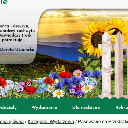
ie
ddziały
Wydarzenia
Dla rodziców
Rekru
rona główna
Kategoria: Wydarzenia
Pasowanie na Przedszk