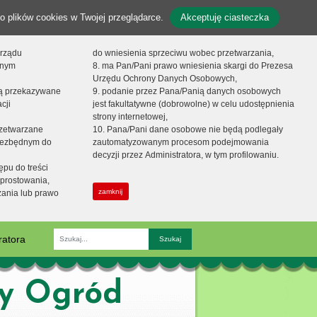
o plików cookies w Twojej przeglądarce.
Akceptuję ciasteczka
orządu
do wniesienia sprzeciwu wobec przetwarzania,
onym
8. ma Pan/Pani prawo wniesienia skargi do Prezesa
Urzędu Ochrony Danych Osobowych,
dą przekazywane
9. podanie przez Pana/Panią danych osobowych
cji
jest fakultatywne (dobrowolne) w celu udostępnienia
strony internetowej,
zetwarzane
10. Pana/Pani dane osobowe nie będą podlegały
niezbędnym do
zautomatyzowanym procesom podejmowania
decyzji przez Administratora, w tym profilowaniu.
ępu do treści
prostowania,
zamknij
zania lub prawo
ratora
Fraza
zy Ogród