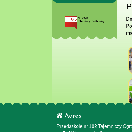
P
Dn
Po
ma
Adres
Przedszkole nr 182 Tajemniczy Ogr