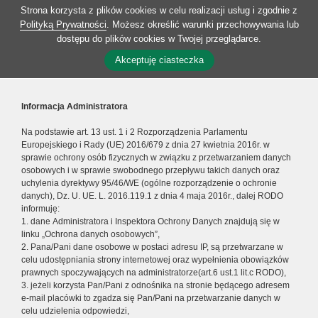
Strona korzysta z plików cookies w celu realizacji usług i zgodnie z
Polityką Prywatności
. Możesz określić warunki przechowywania lub
dostępu do plików cookies w Twojej przeglądarce.
Akceptuję ciasteczka
Informacja Administratora
Na podstawie art. 13 ust. 1 i 2 Rozporządzenia Parlamentu
Europejskiego i Rady (UE) 2016/679 z dnia 27 kwietnia 2016r. w
sprawie ochrony osób fizycznych w związku z przetwarzaniem danych
osobowych i w sprawie swobodnego przepływu takich danych oraz
uchylenia dyrektywy 95/46/WE (ogólne rozporządzenie o ochronie
danych), Dz. U. UE. L. 2016.119.1 z dnia 4 maja 2016r., dalej RODO
informuję:
1. dane Administratora i Inspektora Ochrony Danych znajdują się w
linku „Ochrona danych osobowych”,
2. Pana/Pani dane osobowe w postaci adresu IP, są przetwarzane w
celu udostępniania strony internetowej oraz wypełnienia obowiązków
prawnych spoczywających na administratorze(art.6 ust.1 lit.c RODO),
3. jeżeli korzysta Pan/Pani z odnośnika na stronie będącego adresem
e-mail placówki to zgadza się Pan/Pani na przetwarzanie danych w
celu udzielenia odpowiedzi,