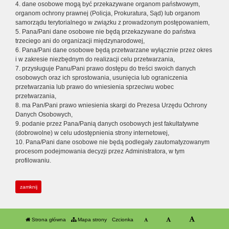
4. dane osobowe mogą być przekazywane organom państwowym,
organom ochrony prawnej (Policja, Prokuratura, Sąd) lub organom
samorządu terytorialnego w związku z prowadzonym postępowaniem,
5. Pana/Pani dane osobowe nie będą przekazywane do państwa
trzeciego ani do organizacji międzynarodowej,
6. Pana/Pani dane osobowe będą przetwarzane wyłącznie przez okres
i w zakresie niezbędnym do realizacji celu przetwarzania,
7. przysługuje Panu/Pani prawo dostępu do treści swoich danych
osobowych oraz ich sprostowania, usunięcia lub ograniczenia
przetwarzania lub prawo do wniesienia sprzeciwu wobec
przetwarzania,
8. ma Pan/Pani prawo wniesienia skargi do Prezesa Urzędu Ochrony
Danych Osobowych,
9. podanie przez Pana/Panią danych osobowych jest fakultatywne
(dobrowolne) w celu udostępnienia strony internetowej,
10. Pana/Pani dane osobowe nie będą podlegały zautomatyzowanym
procesom podejmowania decyzji przez Administratora, w tym
profilowaniu.
zamknij
Strona główna
Mapa strony
Czcionka