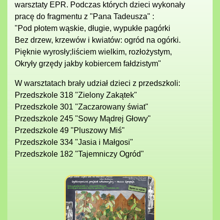
warsztaty EPR. Podczas których dzieci wykonały
pracę do fragmentu z "Pana Tadeusza" :
"Pod płotem wąskie, długie, wypukłe pagórki
Bez drzew, krzewów i kwiatów: ogród na ogórki.
Pięknie wyrosły;liściem wielkim, rozłożystym,
Okryły grzędy jakby kobiercem fałdzistym"
W warsztatach brały udział dzieci z przedszkoli:
Przedszkole 318 "Zielony Zakątek"
Przedszkole 301 "Zaczarowany świat"
Przedszkole 245 "Sowy Mądrej Głowy"
Przedszkole 49 "Pluszowy Miś"
Przedszkole 334 "Jasia i Małgosi"
Przedszkole 182 "Tajemniczy Ogród"