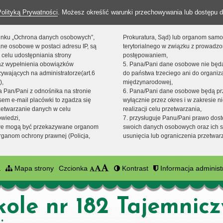
Polityką Prywatności
. Możesz określić warunki przechowywania lub dostępu d
 linku „Ochrona danych osobowych”,
Prokuratura, Sąd) lub organom sam
ne osobowe w postaci adresu IP, są
terytorialnego w związku z prowadz
 celu udostępniania strony
postępowaniem,
raz wypełnienia obowiązków
5. Pana/Pani dane osobowe nie bę
ywających na administratorze(art.6
do państwa trzeciego ani do organiza
),
międzynarodowej,
sta Pan/Pani z odnośnika na stronie
6. Pana/Pani dane osobowe będą pr
em e-mail placówki to zgadza się
wyłącznie przez okres i w zakresie 
zetwarzanie danych w celu
realizacji celu przetwarzania,
owiedzi,
7. przysługuje Panu/Pani prawo dost
we mogą być przekazywane organom
swoich danych osobowych oraz ich s
ganom ochrony prawnej (Policja,
usunięcia lub ograniczenia przetwar
a
Mapa strony
Czcionka
Kontrast
Informacja administ
kole nr 182 Tajemnic