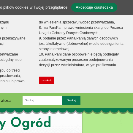
o plików cookies w Twojej przeglądarce.
Akceptuję ciasteczka
orządu
do wniesienia sprzeciwu wobec przetwarzania,
onym
8. ma Pan/Pani prawo wniesienia skargi do Prezesa
Urzędu Ochrony Danych Osobowych,
dą przekazywane
9. podanie przez Pana/Panią danych osobowych
cji
jest fakultatywne (dobrowolne) w celu udostępnienia
strony internetowej,
zetwarzane
10. Pana/Pani dane osobowe nie będą podlegały
niezbędnym do
zautomatyzowanym procesom podejmowania
decyzji przez Administratora, w tym profilowaniu.
ępu do treści
prostowania,
zamknij
zania lub prawo
ratora
Fraza
zy Ogród