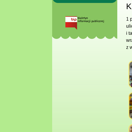
K
1 
ul
i 
wr
z 