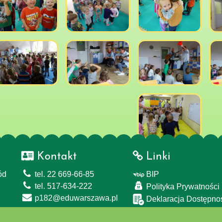
Kontakt
Linki
ód
tel. 22 669-66-85
BIP
tel. 517-634-222
Polityka Prywatności
p182@eduwarszawa.pl
Deklaracja Dostępno