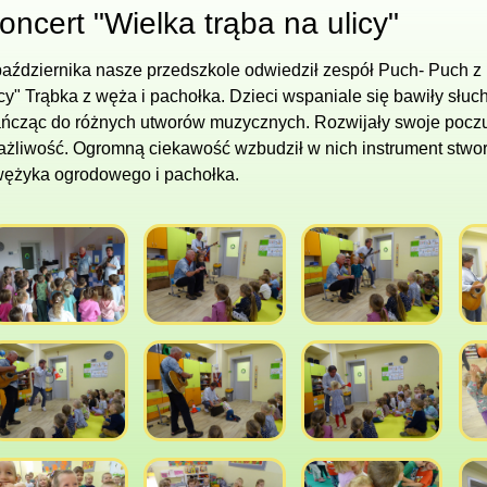
oncert "Wielka trąba na ulicy"
października nasze przedszkole odwiedził zespół Puch- Puch z 
icy" Trąbka z węża i pachołka. Dzieci wspaniale się bawiły słuc
tańcząc do różnych utworów muzycznych. Rozwijały swoje pocz
ażliwość. Ogromną ciekawość wzbudził w nich instrument stwo
wężyka ogrodowego i pachołka.