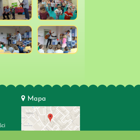
Mapa
ści