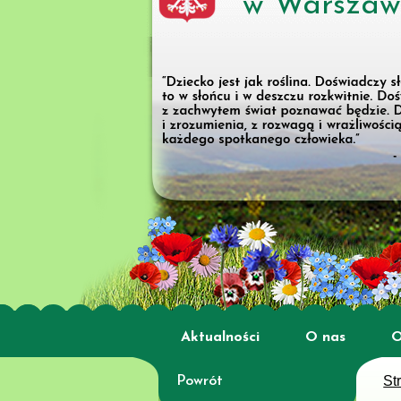
w Warszaw
Aktualności
O nas
O
St
Powrót