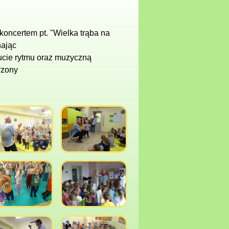
koncertem pt. "Wielka trąba na
hając
ucie rytmu oraz muzyczną
rzony