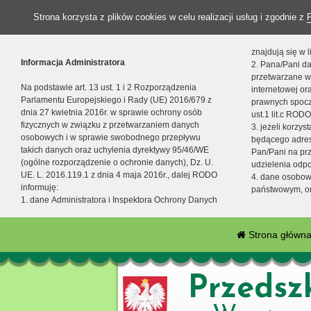
Strona korzysta z plików cookies w celu realizacji usług i zgodnie z
znajdują się w
Informacja Administratora
2. Pana/Pani da
przetwarzane w
Na podstawie art. 13 ust. 1 i 2 Rozporządzenia
internetowej o
Parlamentu Europejskiego i Rady (UE) 2016/679 z
prawnych spocz
dnia 27 kwietnia 2016r. w sprawie ochrony osób
ust.1 lit.c RODO
fizycznych w związku z przetwarzaniem danych
3. jeżeli korzy
osobowych i w sprawie swobodnego przepływu
będącego adres
takich danych oraz uchylenia dyrektywy 95/46/WE
Pan/Pani na pr
(ogólne rozporządzenie o ochronie danych), Dz. U.
udzielenia odp
UE. L. 2016.119.1 z dnia 4 maja 2016r., dalej RODO
4. dane osobo
informuję:
państwowym, or
1. dane Administratora i Inspektora Ochrony Danych
Strona główn
Przedsz