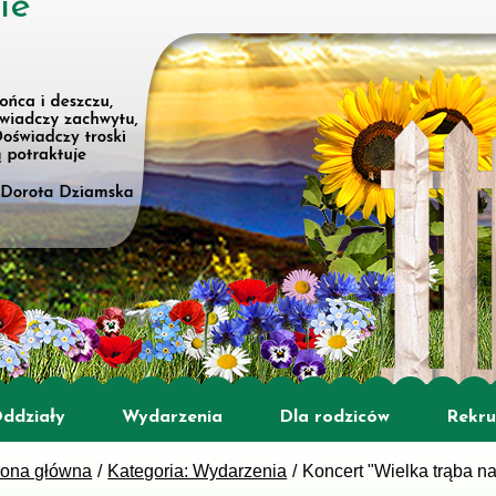
ie
ddziały
Wydarzenia
Dla rodziców
Rekru
rona główna
Kategoria: Wydarzenia
Koncert "Wielka trąba na