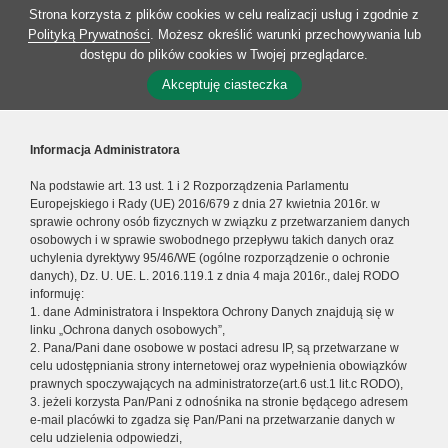
Strona korzysta z plików cookies w celu realizacji usług i zgodnie z
Polityką Prywatności
. Możesz określić warunki przechowywania lub
dostępu do plików cookies w Twojej przeglądarce.
Akceptuję ciasteczka
Informacja Administratora
Na podstawie art. 13 ust. 1 i 2 Rozporządzenia Parlamentu
Europejskiego i Rady (UE) 2016/679 z dnia 27 kwietnia 2016r. w
sprawie ochrony osób fizycznych w związku z przetwarzaniem danych
osobowych i w sprawie swobodnego przepływu takich danych oraz
uchylenia dyrektywy 95/46/WE (ogólne rozporządzenie o ochronie
danych), Dz. U. UE. L. 2016.119.1 z dnia 4 maja 2016r., dalej RODO
informuję:
1. dane Administratora i Inspektora Ochrony Danych znajdują się w
linku „Ochrona danych osobowych”,
2. Pana/Pani dane osobowe w postaci adresu IP, są przetwarzane w
celu udostępniania strony internetowej oraz wypełnienia obowiązków
prawnych spoczywających na administratorze(art.6 ust.1 lit.c RODO),
3. jeżeli korzysta Pan/Pani z odnośnika na stronie będącego adresem
e-mail placówki to zgadza się Pan/Pani na przetwarzanie danych w
celu udzielenia odpowiedzi,