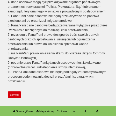
4. dane osobowe mogą być przekazywane organom państwowym,
organom ochrony prawnej (Policja, Prokuratura, Sąd) lub organom
samorządu terytorialnego w związku z prowadzonym postępowaniem,
5. Pana/Pani dane osobowe nie będą przekazywane do państwa
trzeciego ani do organizacji międzynarodowej,
6. Pana/Pani dane osobowe będą przetwarzane wyłącznie przez okres
i w zakresie niezbędnym do realizacji celu przetwarzania,
7. przysługuje Panu/Pani prawo dostępu do treści swoich danych
osobowych oraz ich sprostowania, usunięcia lub ograniczenia
przetwarzania lub prawo do wniesienia sprzeciwu wobec
przetwarzania,
8. ma Pan/Pani prawo wniesienia skargi do Prezesa Urzędu Ochrony
Danych Osobowych,
9. podanie przez Pana/Panią danych osobowych jest fakultatywne
(dobrowolne) w celu udostępnienia strony internetowej,
10. Pana/Pani dane osobowe nie będą podlegały zautomatyzowanym
procesom podejmowania decyzji przez Administratora, w tym
profilowaniu.
zamknij
Strona główna
Mapa strony
Czcionka