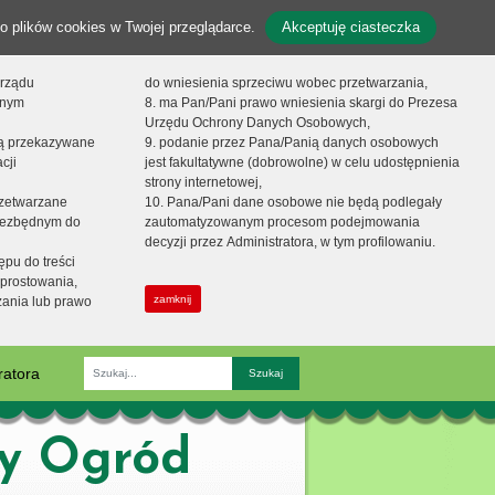
o plików cookies w Twojej przeglądarce.
Akceptuję ciasteczka
orządu
do wniesienia sprzeciwu wobec przetwarzania,
onym
8. ma Pan/Pani prawo wniesienia skargi do Prezesa
Urzędu Ochrony Danych Osobowych,
dą przekazywane
9. podanie przez Pana/Panią danych osobowych
cji
jest fakultatywne (dobrowolne) w celu udostępnienia
strony internetowej,
zetwarzane
10. Pana/Pani dane osobowe nie będą podlegały
niezbędnym do
zautomatyzowanym procesom podejmowania
decyzji przez Administratora, w tym profilowaniu.
ępu do treści
prostowania,
zamknij
zania lub prawo
ratora
Fraza
zy Ogród