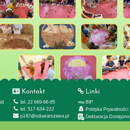
Kontakt
Linki
ód
tel. 22 669-66-85
BIP
tel. 517-634-222
Polityka Prywatności
p182@eduwarszawa.pl
Deklaracja Dostępno