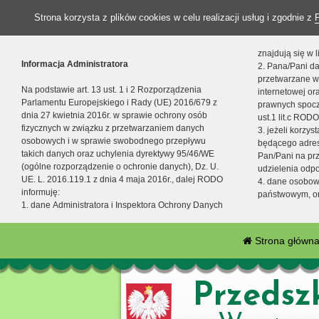
Strona korzysta z plików cookies w celu realizacji usług i zgodnie z
znajdują się w
Informacja Administratora
2. Pana/Pani da
przetwarzane w
Na podstawie art. 13 ust. 1 i 2 Rozporządzenia
internetowej o
Parlamentu Europejskiego i Rady (UE) 2016/679 z
prawnych spocz
dnia 27 kwietnia 2016r. w sprawie ochrony osób
ust.1 lit.c RODO
fizycznych w związku z przetwarzaniem danych
3. jeżeli korzy
osobowych i w sprawie swobodnego przepływu
będącego adres
takich danych oraz uchylenia dyrektywy 95/46/WE
Pan/Pani na pr
(ogólne rozporządzenie o ochronie danych), Dz. U.
udzielenia odp
UE. L. 2016.119.1 z dnia 4 maja 2016r., dalej RODO
4. dane osobo
informuję:
państwowym, or
1. dane Administratora i Inspektora Ochrony Danych
Strona główn
Przedsz