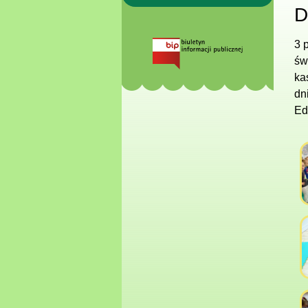
D
3 
św
ka
dn
Ed