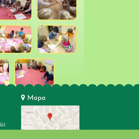
Mapa
ści