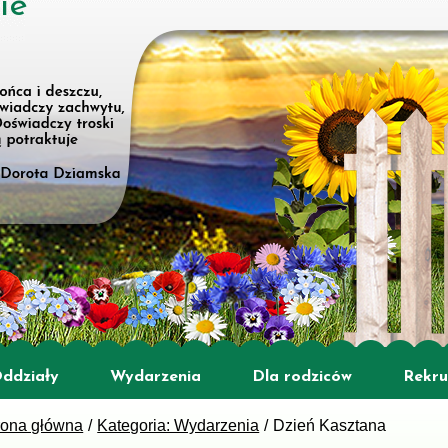
ie
ddziały
Wydarzenia
Dla rodziców
Rekru
rona główna
Kategoria: Wydarzenia
Dzień Kasztana