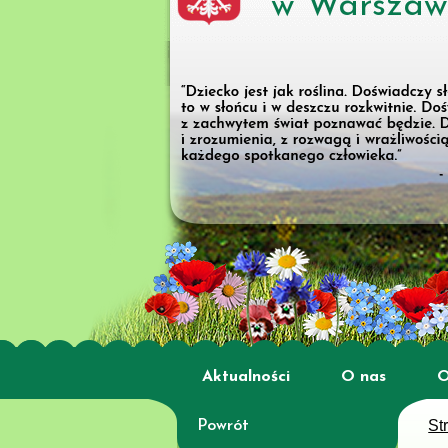
w Warszaw
Aktualności
O nas
O
St
Powrót