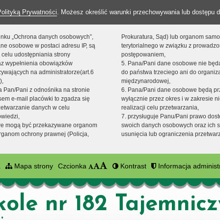
Polityką Prywatności
. Możesz określić warunki przechowywania lub dostępu d
 linku „Ochrona danych osobowych”,
Prokuratura, Sąd) lub organom sam
ne osobowe w postaci adresu IP, są
terytorialnego w związku z prowadz
 celu udostępniania strony
postępowaniem,
raz wypełnienia obowiązków
5. Pana/Pani dane osobowe nie bę
ywających na administratorze(art.6
do państwa trzeciego ani do organiza
),
międzynarodowej,
sta Pan/Pani z odnośnika na stronie
6. Pana/Pani dane osobowe będą pr
em e-mail placówki to zgadza się
wyłącznie przez okres i w zakresie 
zetwarzanie danych w celu
realizacji celu przetwarzania,
owiedzi,
7. przysługuje Panu/Pani prawo dost
we mogą być przekazywane organom
swoich danych osobowych oraz ich s
ganom ochrony prawnej (Policja,
usunięcia lub ograniczenia przetwar
a
Mapa strony
Czcionka
Kontrast
Informacja administ
kole nr 182 Tajemnic