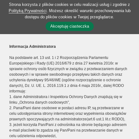
Strona korzysta z plików cookies w celu realizacji usług i zgodnie z
Polityką Prywatności
. Możesz określić warunki przechowywania lub
dostępu do plików cookies w Twojej przeglądarce.
Akceptuję ciasteczka
Informacja Administratora
Na podstawie art. 13 ust. 1 i 2 Rozporządzenia Parlamentu
Europejskiego i Rady (UE) 2016/679 z dnia 27 kwietnia 2016r. w
sprawie ochrony osób fizycznych w związku z przetwarzaniem danych
osobowych i w sprawie swobodnego przepływu takich danych oraz
uchylenia dyrektywy 95/46/WE (ogólne rozporządzenie o ochronie
danych), Dz. U. UE. L. 2016.119.1 z dnia 4 maja 2016r., dalej RODO
informuję:
1. dane Administratora i Inspektora Ochrony Danych znajdują się w
linku „Ochrona danych osobowych”,
2. Pana/Pani dane osobowe w postaci adresu IP, są przetwarzane w
celu udostępniania strony internetowej oraz wypełnienia obowiązków
prawnych spoczywających na administratorze(art.6 ust.1 lit.c RODO),
3. jeżeli korzysta Pan/Pani z odnośnika na stronie będącego adresem
e-mail placówki to zgadza się Pan/Pani na przetwarzanie danych w
celu udzielenia odpowiedzi,