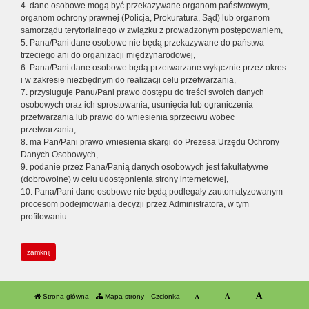
4. dane osobowe mogą być przekazywane organom państwowym,
organom ochrony prawnej (Policja, Prokuratura, Sąd) lub organom
samorządu terytorialnego w związku z prowadzonym postępowaniem,
5. Pana/Pani dane osobowe nie będą przekazywane do państwa
trzeciego ani do organizacji międzynarodowej,
6. Pana/Pani dane osobowe będą przetwarzane wyłącznie przez okres
i w zakresie niezbędnym do realizacji celu przetwarzania,
7. przysługuje Panu/Pani prawo dostępu do treści swoich danych
osobowych oraz ich sprostowania, usunięcia lub ograniczenia
przetwarzania lub prawo do wniesienia sprzeciwu wobec
przetwarzania,
8. ma Pan/Pani prawo wniesienia skargi do Prezesa Urzędu Ochrony
Danych Osobowych,
9. podanie przez Pana/Panią danych osobowych jest fakultatywne
(dobrowolne) w celu udostępnienia strony internetowej,
10. Pana/Pani dane osobowe nie będą podlegały zautomatyzowanym
procesom podejmowania decyzji przez Administratora, w tym
profilowaniu.
zamknij
Strona główna
Mapa strony
Czcionka